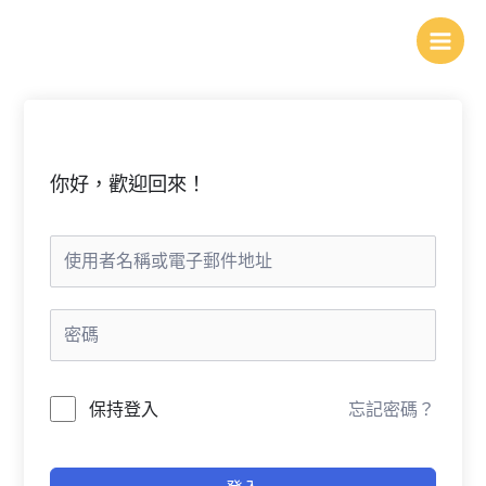
跳
至
主
要
內
容
你好，歡迎回來！
保持登入
忘記密碼？