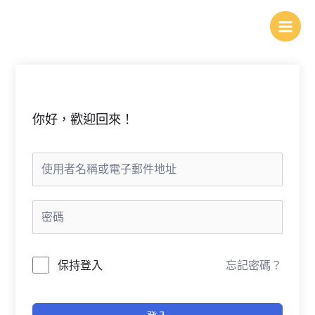
跳
至
主
要
內
容
你好，歡迎回來！
保持登入
忘記密碼？