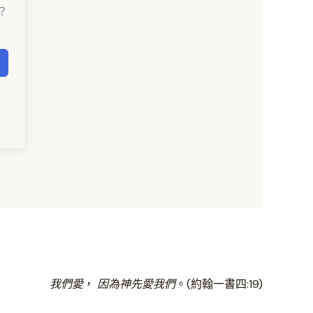
？
我們愛
，
因為神先愛我們
。(約翰一書四:19)