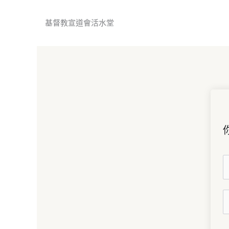
跳
基督教宣道會活水堂
至
主
要
內
容