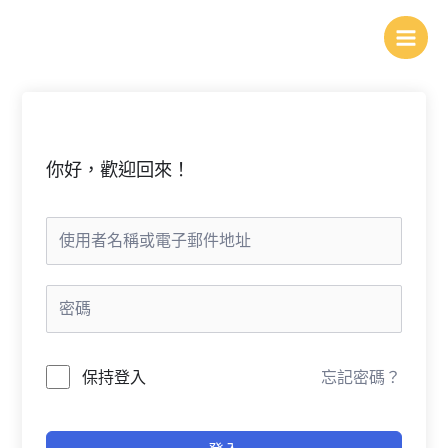
跳
至
主
要
內
容
你好，歡迎回來！
保持登入
忘記密碼？