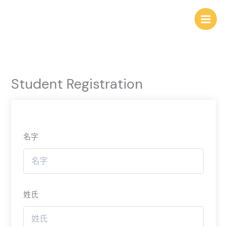
跳
至
主
要
內
容
Student Registration
名字
姓氏